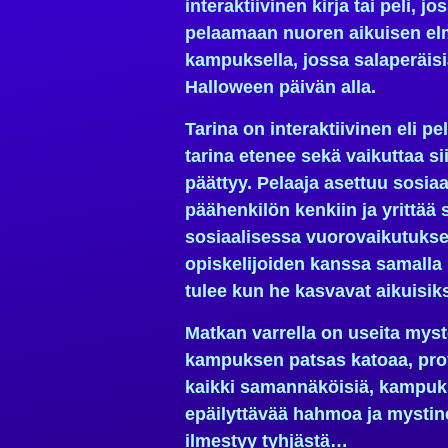
interaktiivinen kirja tai peli, j
pelaamaan nuoren aikuisen el
kampuksella, jossa salaperäisi
Halloween päivän alla.
Tarina on interaktiivinen eli pel
tarina etenee sekä vaikuttaa sii
päättyy. Pelaaja asettuu sosia
päähenkilön kenkiin ja yrittää s
sosiaalisessa vuorovaikutuks
opiskelijoiden kanssa samalla 
tulee kun he kasvavat aikuisiks
Matkan varrella on useita myst
kampuksen patsas katoaa, prof
kaikki samannäköisiä, kampukse
epäilyttävää hahmoa ja mystine
ilmestyy tyhjästä…