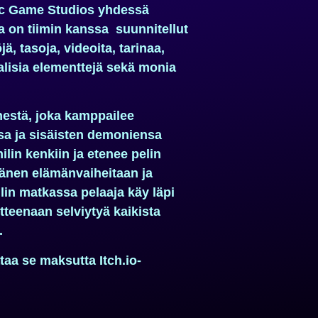
nic Game Studios yhdessä
on tiimin kanssa suunnitellut
ä, tasoja, videoita, tarinaa,
aalisia elementtejä sekä monia
hestä, joka kamppailee
a ja sisäisten demoniensa
lin kenkiin ja etenee pelin
 hänen elämänvaiheitaan ja
lin matkassa pelaaja käy läpi
itteenaan selviytyä kaikista
.
taa se maksutta Itch.io-