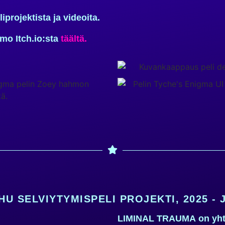
liprojektista
ja
videoita
.
emo
Itch.io:sta
täältä
.
HU SELVIYTYMISPELI PROJEKTI, 2025 -
LIMINAL TRAUMA
on yht