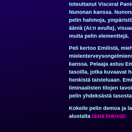
toteuttanut Visceral Pa
Nunonan kanssa. Nunona 
pelin hahmoja, ympäristöj
ääniä (AI:n avulla), visu
muita pelin elementtejä.
Peli kertoo
Emilistä
, mie
mielenterveysongelmiens
kanssa. Pelaaja astuu Emi
tasoilla, jotka kuvaavat
henkistä taisteluaan. Emi
liminaalisten tilojen tavo
pelin yhdeksästä tasosta
Kokeile pelin demoa ja la
alustalta
tästä linkistä!