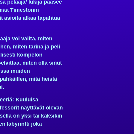
ossa pelaaja/ lukija pääsee
mää Timestonin
ä asioita alkaa tapahtua
aaja voi valita, miten
hen, miten tarina ja peli
alisesti kömpelön
elvittää, miten olla sinut
essa muiden
pähkäillen, mitä heistä
i.
eeriä: Kuuluisa
essorit näyttävät olevan
lla on yksi tai kaksikin
n labyrintti joka